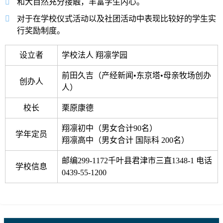
和大自然充分接触，丰富学生内心。
对于在学校仪式活动以及社团活动中表现比较好的学生实
行奖励制度。
设立者
学校法人 翔凛学园
前田久吉（产经新闻•东京塔•母亲牧场创办
创办人
人）
校长
栗原康德
翔凛初中（男女合计90名）
学年定员
翔凛高中（男女合计 国际科 200名）
邮编299-1172千叶县君津市三直1348-1
电话
学校信息
0439-55-1200