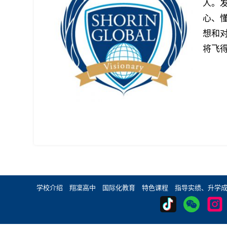
人。
心、
想和
将飞
学校介绍
翔凜高中
国际化教育
特色课程
指导实绩、升学