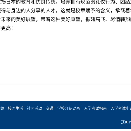
发扬日本的教育和优良传统，培养拥有规范的礼仪行为、团结
懂得与身边的人分享的人才，这就是校章赋予的含义，承载着
对未来的美好展望，带着这种美好愿望，振翅高飞、尽情翱翔的
得更高！
成绩
校园生活
社团活动
交通
学校介绍动画
入学考试指南
入学考试申
辽ICP