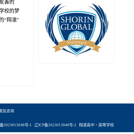
友善的
学校的梦
“翔凛”
请及咨询
备2023013048号-1
辽ICP备2023013048号-2
翔凜高中・高等学校